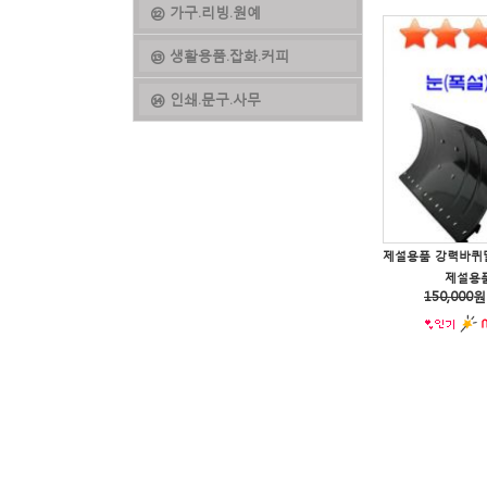
⑫ 가구.리빙.원예
⑬ 생활용품.잡화.커피
⑭ 인쇄.문구.사무
제설용품 
150,000
원