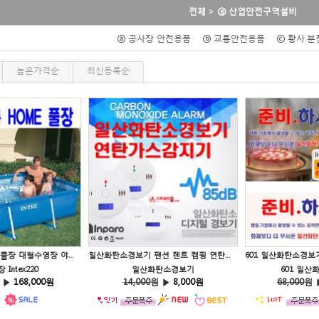
전체
>
⑥ 산업안전구역설비
ⓐ 공사장 안전용품
ⓑ 교통안전용품
ⓒ 황사.
높은가격순
최신등록순
가정용 조립식 미니풀장 대형수영장 야외풀장 베란다 Intex220
일산화탄소경보기 팬션 텐트 켐핑 연탄가스감지기 경보기
Intex220
일산화탄소경보기
601 일
 ▶
168,000원
14,000
원 ▶
8,000원
68,000
원 