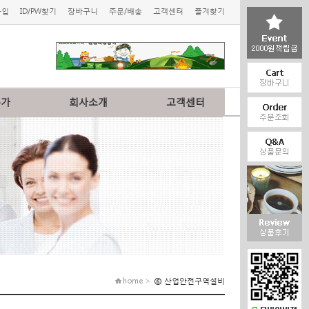
가입
ID/PW찾기
장바구니
주문/배송
고객센터
즐겨찾기
특가
회사소개
고객센터
home >
⑥ 산업안전구역설비