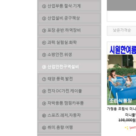
① 산업부품.절삭.기계
② 산업설비.공구책상
③ 포장.운반.하역장비
낮은가격순
④ 과학.실험실.화학
⑤ 소방안전.위생
⑥ 산업안전구역설비
⑦ 태양.풍력.발전
⑧ 전자.DC가전.캐이블
⑨ 차박용품.캠핑카부품
⑩ 스포츠.레저,자동차
미니풀장 
198,000
원
⑪ 취미.음향.여행