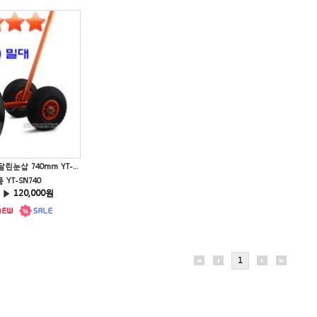
제설용품 강력바퀴달린눈삽 740mm YT-SN740 제설기 눈삽 넉가래
YT-SN740
 ▶
120,000원
1