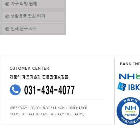
⑫ 가구.리빙.원예
⑬ 생활용품.잡화.커피
⑭ 인쇄.문구.사무