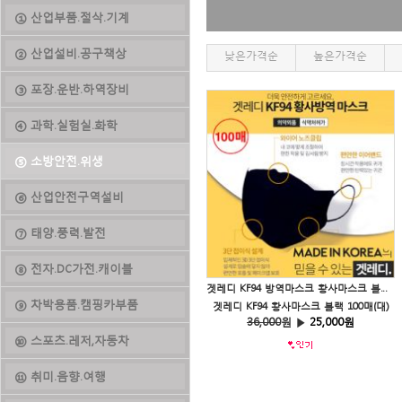
① 산업부품.절삭.기계
② 산업설비.공구책상
낮은가격순
높은가격순
③ 포장.운반.하역장비
④ 과학.실험실.화학
⑤ 소방안전.위생
⑥ 산업안전구역설비
⑦ 태양.풍력.발전
⑧ 전자.DC가전.캐이블
겟레디 KF94 방역마스크 황사마스크 블랙 100매(대)
⑨ 차박용품.캠핑카부품
겟레디 KF94 황사마스크 블랙 100매(대)
36,000
원 ▶
25,000원
⑩ 스포츠.레저,자동차
⑪ 취미.음향.여행