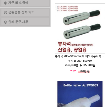
⑫ 가구.리빙.원예
⑬ 생활용품.잡화.커피
⑭ 인쇄.문구.사무
봉자석 200~500mm자석 네오디움자석 산업용철분리자석
봉자석 200~500mm
230,000
원 ▶
85,500원