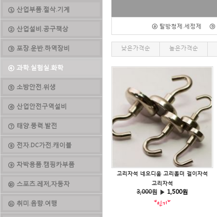
① 산업부품.절삭.기계
ⓐ 탈방청제.세정제
ⓑ
② 산업설비.공구책상
③ 포장.운반.하역장비
낮은가격순
높은가격순
④ 과학.실험실.화학
⑤ 소방안전.위생
⑥ 산업안전구역설비
⑦ 태양.풍력.발전
⑧ 전자.DC가전.캐이블
⑨ 차박용품.캠핑카부품
고리자석 네오디움 고리홀더 걸이자석
⑩ 스포츠.레저,자동차
고리자석
3,000
원 ▶
1,500원
⑪ 취미.음향.여행