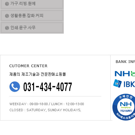
⑫ 가구.리빙.원예
⑬ 생활용품.잡화.커피
⑭ 인쇄.문구.사무