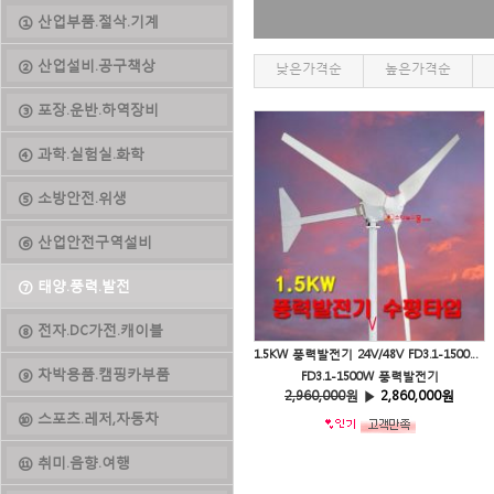
① 산업부품.절삭.기계
② 산업설비.공구책상
낮은가격순
높은가격순
③ 포장.운반.하역장비
④ 과학.실험실.화학
⑤ 소방안전.위생
⑥ 산업안전구역설비
⑦ 태양.풍력.발전
⑧ 전자.DC가전.캐이블
1.5KW 풍력발전기 24V/48V FD3.1-1500W 하이브리드 가로등 태양쏠라가로등
⑨ 차박용품.캠핑카부품
FD3.1-1500W 풍력발전기
2,960,000
원 ▶
2,860,000원
⑩ 스포츠.레저,자동차
⑪ 취미.음향.여행