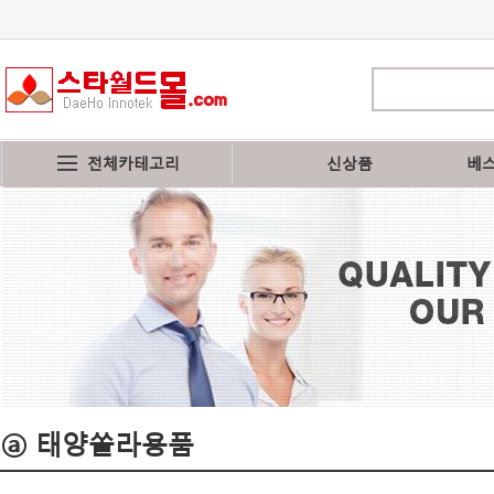
전체카테고리
신상품
베
ⓐ 태양쏠라용품