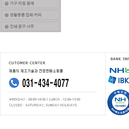
⑫ 가구.리빙.원예
⑬ 생활용품.잡화.커피
⑭ 인쇄.문구.사무