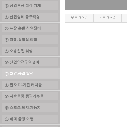
① 산업부품.절삭.기계
② 산업설비.공구책상
낮은가격순
높은가격순
③ 포장.운반.하역장비
④ 과학.실험실.화학
⑤ 소방안전.위생
⑥ 산업안전구역설비
⑦ 태양.풍력.발전
⑧ 전자.DC가전.캐이블
⑨ 차박용품.캠핑카부품
⑩ 스포츠.레저,자동차
⑪ 취미.음향.여행